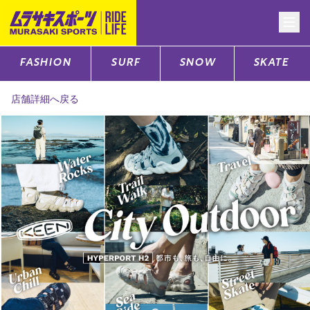
FASHION
SURF
SNOW
SKATE
CATEGORY
店舗詳細へ戻る
ファッションTOP
サーフTOP
スノーTOP
スケートTOP
CONTENTS
SUPPORT