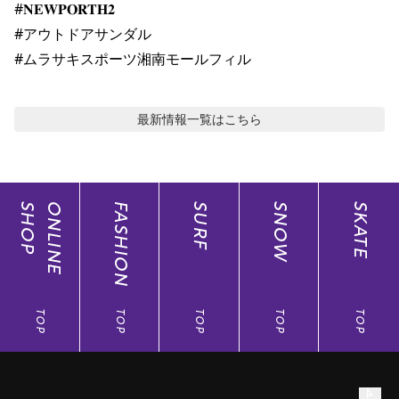
#𝐍𝐄𝐖𝐏𝐎𝐑𝐓𝐇𝟐

#アウトドアサンダル

#ムラサキスポーツ湘南モールフィル
最新情報
一覧はこちら
SHOP
ONLINE
FASHION
SURF
SNOW
SKATE
TOP
TOP
TOP
TOP
TOP