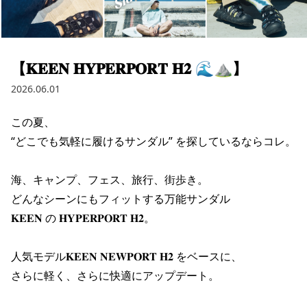
ブランド一覧
ご利用ガイド
特集一覧
会員ランク
スタッフスナップ
店頭受取サービス
ギフトラッピング
【𝐊𝐄𝐄𝐍 𝐇𝐘𝐏𝐄𝐑𝐏𝐎𝐑𝐓 𝐇𝟐 🌊⛰️】
アフターサポート
下取り保証について
2026.06.01
よくある質問
店舗一覧
この夏、

お問い合わせ
ニュース
“どこでも気軽に履けるサンダル” を探しているならコレ。

海、キャンプ、フェス、旅行、街歩き。

どんなシーンにもフィットする万能サンダル

𝐊𝐄𝐄𝐍 の 𝐇𝐘𝐏𝐄𝐑𝐏𝐎𝐑𝐓 𝐇𝟐。

人気モデル𝐊𝐄𝐄𝐍 𝐍𝐄𝐖𝐏𝐎𝐑𝐓 𝐇𝟐 をベースに、

さらに軽く、さらに快適にアップデート。

ムラサキスポーツ 公式アプリ