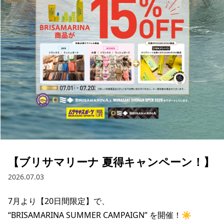
ブランド一覧
ご利用ガイド
特集一覧
会員ランク
スタッフスナップ
店頭受取サービス
ギフトラッピング
アフターサポート
下取り保証について
よくある質問
店舗一覧
お問い合わせ
ニュース
【ブリサマリーナ 夏得キャンペーン！】
2026.07.03
7月より【20日間限定】で、

“BRISAMARINA SUMMER CAMPAIGN” を開催！☀️

ムラサキスポーツ 公式アプリ