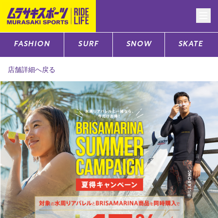
FASHION
SURF
SNOW
SKATE
CATEGORY
店舗詳細へ戻る
ファッションTOP
サーフTOP
スノーTOP
スケートTOP
CONTENTS
SUPPORT