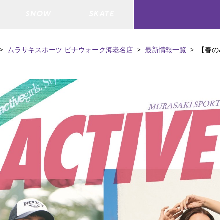
SNOW
SKATE
ムラサキスポーツ ビナウォーク海老名店
最新情報一覧
【春のA
ジャケット
ド
ド板
ード
トップス
ウェットスーツ
バインディング
キッズスケートボード
ドメンテナンスグッズ
ドセット
ードグッズ
バッグ
キッズサーフィン
スノーボードウェア
スケートボードメンテナンスグッ
ズ
ド
ドグローブ
メンズ水着/ラッシュガード
GO サーフセット
キッズスノーボード
ー/バイク/その他
ドグッズ
スノーボードメンテナンスグッズ