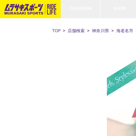
FASHION
SURF
TOP
店舗検索
神奈川県
海老名市
ファションカテゴリー
サーフィンカテゴリー
スノーボードカテゴリー
スケートボードカテゴリー
すべてのアイテム
すべてのアイテム
すべてのアイテム
すべてのアイテム
アウター/
サーフボー
スノーボー
スケートボ
ボトムス
サーフィングッズ
スノーボードブーツ
スケートボードパーツ
シューズ
サーフボー
スノーボー
スケートボ
ファッショングッズ
ボディーボード
スノーボードゴーグル
GO スケートセット
キッズ
スキムボー
スノーボー
水着/フィットネス/ラッシュガード
GO ボディーボード
キッズスノーボードセット
ストライダ
スノーボー