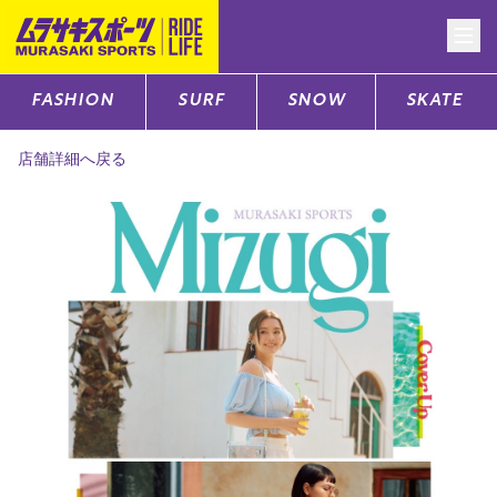
FASHION
SURF
SNOW
SKATE
CATEGORY
店舗詳細へ戻る
ファッションTOP
サーフTOP
スノーTOP
スケートTOP
CONTENTS
SUPPORT