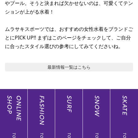
やプール。そうと決まれば欠かせないのは、可愛くてテン
ポイント・クーポンもこのアプリで！
ションが上がる水着！

ムラサキスポーツでは、おすすめの女性水着をブランドご
とにPICK UP!! まずはこのページをチェックして、ご自分
に合ったスタイル選びの参考にしてみてくださいね。
最新情報
一覧はこちら
SHOP
ONLINE
FASHION
SURF
SNOW
SKATE
TOP
TOP
TOP
TOP
TOP