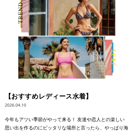
ブランド一覧
ご利用ガイド
特集一覧
会員ランク
スタッフスナップ
店頭受取サービス
ギフトラッピング
アフターサポート
下取り保証について
よくある質問
店舗一覧
お問い合わせ
ニュース
【おすすめレディース水着】
2026.04.10
今年もアツい季節がやって来る！ 友達や恋人との楽しい
思い出を作るのにピッタリな場所と言ったら、やっぱり海
ムラサキスポーツ 公式アプリ