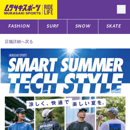
FASHION
SURF
SNOW
SKATE
CATEGORY
店舗詳細へ戻る
ファッションTOP
サーフTOP
スノーTOP
スケートTOP
CONTENTS
SUPPORT