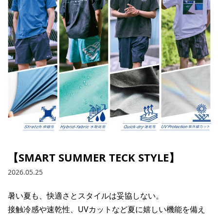
ブランド一覧
ご利用ガイド
特集一覧
会員ランク
スタッフスナップ
店頭受取サービス
ギフトラッピング
アフターサポート
下取り保証について
よくある質問
店舗一覧
お問い合わせ
ニュース
【SMART SUMMER TECK STYLE】
2026.05.25
暑い夏も、快適さとスタイルは妥協しない。

接触冷感や速乾性、UVカットなど夏に嬉しい機能を備え
ムラサキスポーツ 公式アプリ