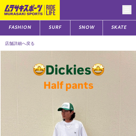
FASHION
SURF
SNOW
SKATE
CATEGORY
店舗詳細へ戻る
ファッションTOP
サーフTOP
スノーTOP
スケートTOP
CONTENTS
SUPPORT