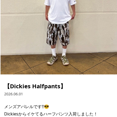
ブランド一覧
ご利用ガイド
特集一覧
会員ランク
スタッフスナップ
店頭受取サービス
ギフトラッピング
アフターサポート
下取り保証について
よくある質問
店舗一覧
お問い合わせ
ニュース
【Dickies Halfpants】
2026.06.01
メンズアパレルです‼️😎

Dickiesからイケてるハーフパンツ入荷しました！

ムラサキスポーツ 公式アプリ