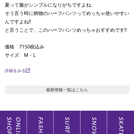
夏って服がシンプルになりがちですよね、

ポイント・クーポンもこのアプリで！
そう言う時に柄物のハーフパンツってめっちゃ使いやすい
んですよね‼️

と言うことで、このハーフパンツめっちゃおすすめです‼️

価格　7150税込み

サイズ　M・L
詳細をみる
最新情報
一覧はこちら
SHOP
ONLINE
FASHION
SURF
SNOW
SKATE