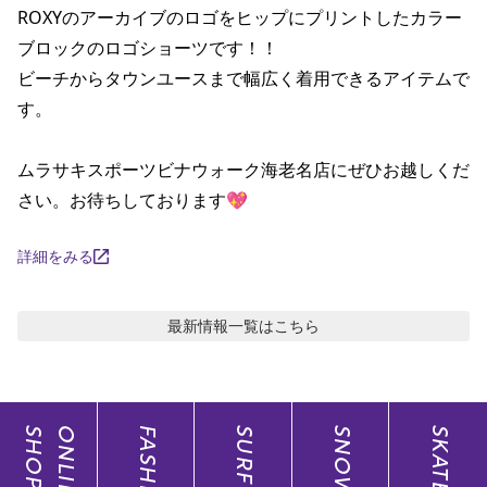
ROXYのアーカイブのロゴをヒップにプリントしたカラー
ポイント・クーポンもこのアプリで！
ブロックのロゴショーツです！！

ビーチからタウンユースまで幅広く着用できるアイテムで
す。

ムラサキスポーツビナウォーク海老名店にぜひお越しくだ
さい。お待ちしております💖
詳細をみる
最新情報
一覧はこちら
SHOP
ONLINE
FASHION
SURF
SNOW
SKATE