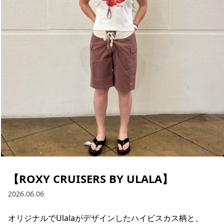
ブランド一覧
ご利用ガイド
特集一覧
会員ランク
スタッフスナップ
店頭受取サービス
ギフトラッピング
アフターサポート
下取り保証について
よくある質問
店舗一覧
お問い合わせ
ニュース
【ROXY CRUISERS BY ULALA】
2026.06.06
オリジナルでUlalaがデザインしたハイビスカス柄と、
ムラサキスポーツ 公式アプリ