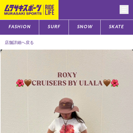
FASHION
SURF
SNOW
SKATE
CATEGORY
店舗詳細へ戻る
ファッションTOP
サーフTOP
スノーTOP
スケートTOP
CONTENTS
SUPPORT