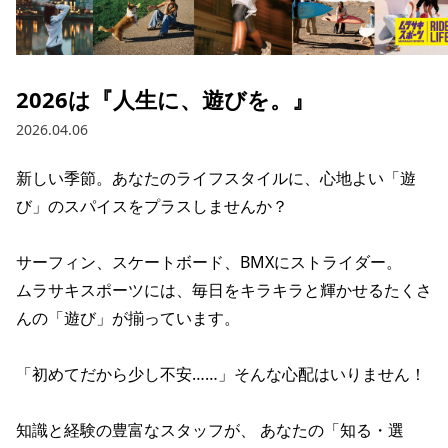
ブランド一覧
ご利用ガイド
特集一覧
会員ランク
スタッフスナップ
店頭受取サービス
ギフトラッピング
2026は『人生に、遊びを。』
アフターサポート
下取り保証について
2026.04.06
よくある質問
店舗一覧
新しい季節。あなたのライフスタイルに、心地よい「遊
お問い合わせ
ニュース
び」のスパイスをプラスしませんか？

サーフィン、スケートボード、BMXにストライダー。

ムラサキスポーツには、毎日をキラキラと輝かせるたくさ
んの「遊び」が揃っています。

「初めてだから少し不安……」そんな心配はいりません！

知識と経験の豊富なスタッフが、 あなたの「知る・選
ムラサキスポーツ 公式アプリ