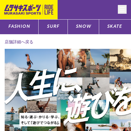
FASHION
SURF
SNOW
SKATE
CATEGORY
店舗詳細へ戻る
ファッションTOP
サーフTOP
スノーTOP
スケートTOP
CONTENTS
SUPPORT