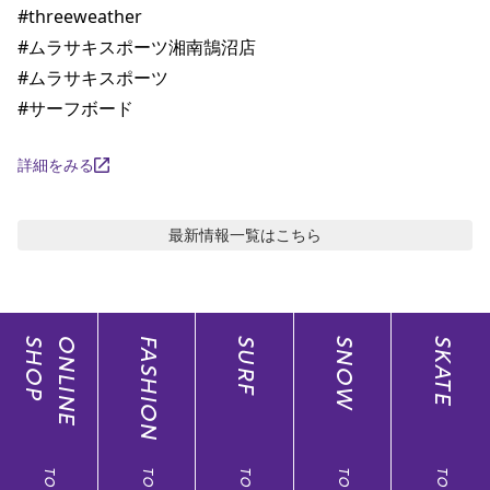
#threeweather

#ムラサキスポーツ湘南鵠沼店

#ムラサキスポーツ

#サーフボード
詳細をみる
最新情報
一覧はこちら
SHOP
ONLINE
FASHION
SURF
SNOW
SKATE
TOP
TOP
TOP
TOP
TOP