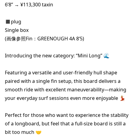
6’8” → ¥113,300 taxin

◼︎plug

Single box

(画像参照Fin：GREENOUGH 4A 8‘5)

Introducing the new category: “Mini Long” 🌊

Featuring a versatile and user-friendly hull shape 
paired with a single fin setup, this board delivers a 
smooth ride with excellent maneuverability—making 
your everyday surf sessions even more enjoyable 💃🏼

Perfect for those who want to experience the stability 
of a longboard, but feel that a full-size board is still a 
bit too much 🤝
