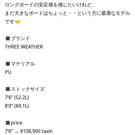
ロングボードの安定感を感じたいけれど、

ポイント・クーポンもこのアプリで！
まだ大きなボードはちょっと・・という方に最適なモデル
です🤝

◼︎ブランド

THREE WEATHER

◼︎マテリアル

PU

◼︎ストックサイズ

7’6” (52.2L)

8‘0” (69.1L)

◼︎price

7’6” → ¥108,900 taxin
