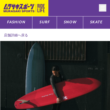
FASHION
SURF
SNOW
SKATE
CATEGORY
店舗詳細へ戻る
ファッションTOP
サーフTOP
スノーTOP
スケートTOP
CONTENTS
SUPPORT