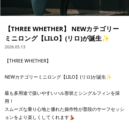
ブランド一覧
ご利用ガイド
特集一覧
会員ランク
スタッフスナップ
店頭受取サービス
ギフトラッピング
【THREE WHETHER】 NEWカテゴリー
アフターサポート
下取り保証について
ミニロング【LILO】(リロ)が誕生✨
よくある質問
店舗一覧
2026.05.13
お問い合わせ
ニュース
【THREE WHETHER】

NEWカテゴリーミニロング【LILO】(リロ)が誕生✨

最も多用途で扱いやすいハル形状とシングルフィンを採
用！

スムーズな乗り心地と優れた操作性が普段のサーフセッシ
ョンをより楽しくしてくれます💃🏼

ムラサキスポーツ 公式アプリ