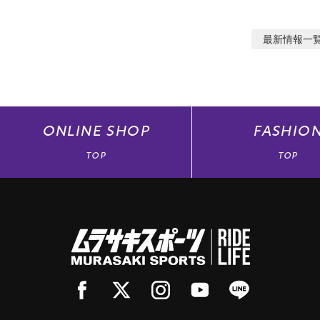
最新情報
一
ONLINE
SHOP
FASHIO
TOP
TOP