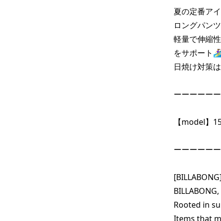
夏の定番アイテ
ロングパンツ
軽量で伸縮性
をサポート🏄‍♀️🏄
日焼け対策は
ーーーーーー
【model】154
ーーーーーー
[BILLABONG]
BILLABONG, a
Rooted in sur
Items that 