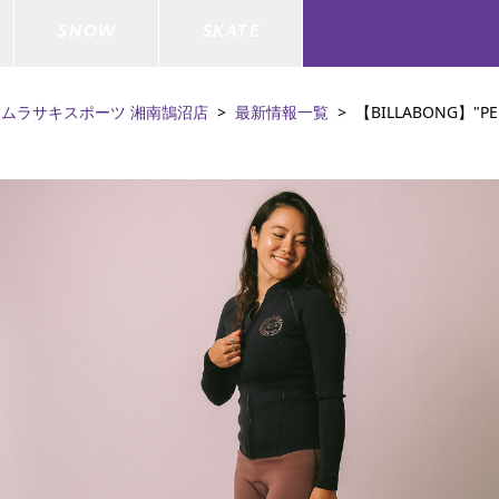
SNOW
SKATE
ムラサキスポーツ 湘南鵠沼店
最新情報一覧
【BILLABONG】"P
ジャケット
ド
ド板
ード
トップス
ウェットスーツ
バインディング
キッズスケートボード
ドメンテナンスグッズ
ドセット
ードグッズ
バッグ
キッズサーフィン
スノーボードウェア
スケートボードメンテナンスグッ
ズ
ド
ドグローブ
メンズ水着/ラッシュガード
GO サーフセット
キッズスノーボード
ー/バイク/その他
ドグッズ
スノーボードメンテナンスグッズ