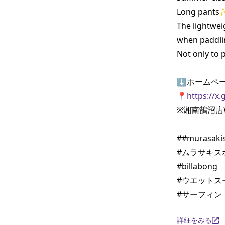
Long pants
The lightwei
when paddling 
Not only to 
⬇️ホームペー
📍
https://x
※湘南鵠沼店
##murasakis
#ムラサキスポ
#billabong

#ウエットスー
#サーフィン
詳細をみる