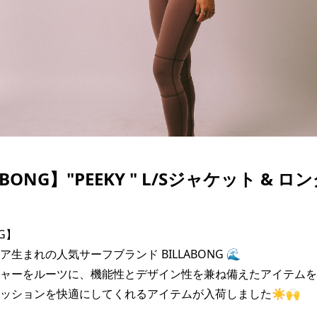
SKATE
TOP
FASHION
SNOW
SURF
TOP
TOP
TOP
ABONG】"PEEKY " L/Sジャケット & 
G】

生まれの人気サーフブランド BILLABONG 🌊

ーをルーツに、機能性とデザイン性を兼ね備えたアイテムを展開🏄‍♂️
ッションを快適にしてくれるアイテムが入荷しました☀️🙌
