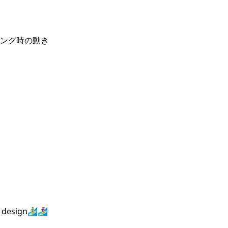
ング時の動き
ign🏄‍♂️🏄‍♀️
