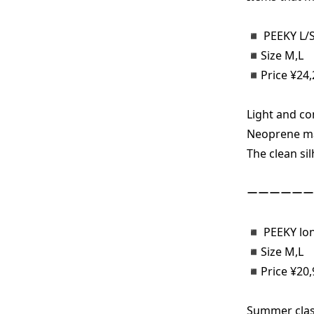
◾️ PEEKY L/S 
◾️Size M,L

◾️Price ¥24,2
Light and co
Neoprene ma
The clean si
ーーーーーー
◾️ PEEKY lon
◾️Size M,L

◾️Price ¥20,9
Summer class