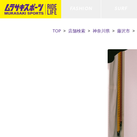
FASHION
SURF
TOP
店舗検索
神奈川県
藤沢市
ファションカテゴリー
サーフィンカテゴリー
スノーボードカテゴリー
スケートボードカテゴリー
すべてのアイテム
すべてのアイテム
すべてのアイテム
すべてのアイテム
アウター/
サーフボー
スノーボー
スケートボ
ボトムス
サーフィングッズ
スノーボードブーツ
スケートボードパーツ
シューズ
サーフボー
スノーボー
スケートボ
ファッショングッズ
ボディーボード
スノーボードゴーグル
GO スケートセット
キッズ
スキムボー
スノーボー
水着/フィットネス/ラッシュガード
GO ボディーボード
キッズスノーボードセット
ストライダ
スノーボー