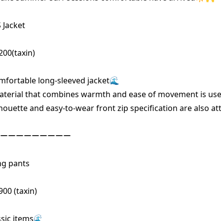
Jacket

00(taxin)

mfortable long-sleeved jacket🌊

terial that combines warmth and ease of movement is used
lhouette and easy-to-wear front zip specification are also at
ーーーーーーーーー

g pants

00 (taxin)

ic items🌊
