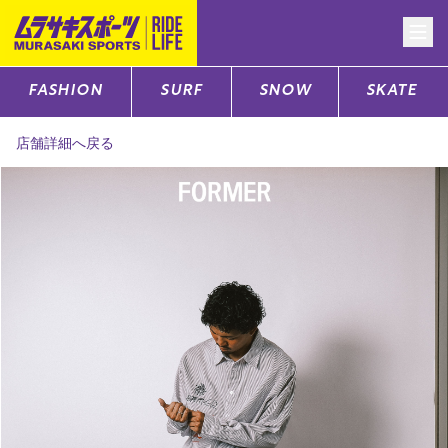
FASHION
SURF
SNOW
SKATE
CATEGORY
店舗詳細へ戻る
ファッションTOP
サーフTOP
スノーTOP
スケートTOP
CONTENTS
SUPPORT