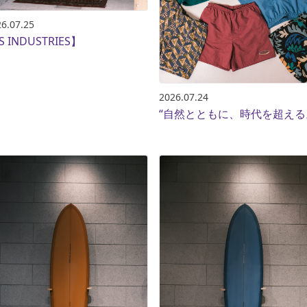
6.07.25
S INDUSTRIES】
SKATE
TOP
FASHION
SNOW
SURF
TOP
TOP
TOP
2026.07.24
“自然とともに、時代を超える