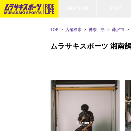
FASHION
SURF
TOP
店舗検索
神奈川県
藤沢市
ファションカテゴリー
サーフィンカテゴリー
スノーボードカテゴリー
スケートボードカテゴリー
ムラサキスポーツ 湘南
すべてのアイテム
すべてのアイテム
すべてのアイテム
すべてのアイテム
アウター/
サーフボー
スノーボー
スケートボ
ボトムス
サーフィングッズ
スノーボードブーツ
スケートボードパーツ
シューズ
サーフボー
スノーボー
スケートボ
ファッショングッズ
ボディーボード
スノーボードゴーグル
GO スケートセット
キッズ
スキムボー
スノーボー
水着/フィットネス/ラッシュガード
GO ボディーボード
キッズスノーボードセット
ストライダ
スノーボー