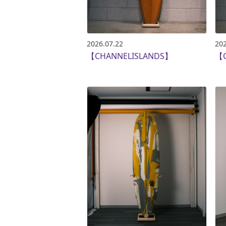
2026.07.22
202
【CHANNELISLANDS】
【C