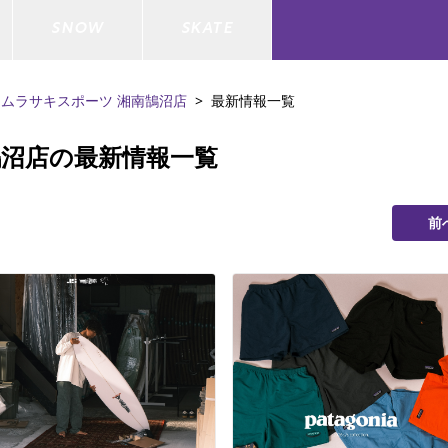
SNOW
SKATE
ムラサキスポーツ 湘南鵠沼店
最新情報一覧
鵠沼店の最新情報一覧
ジャケット
ド
ド板
ード
トップス
ウェットスーツ
バインディング
キッズスケートボード
前
ドメンテナンスグッズ
ドセット
ードグッズ
バッグ
キッズサーフィン
スノーボードウェア
スケートボードメンテナンスグッ
ズ
ド
ドグローブ
メンズ水着/ラッシュガード
GO サーフセット
キッズスノーボード
ー/バイク/その他
ドグッズ
スノーボードメンテナンスグッズ