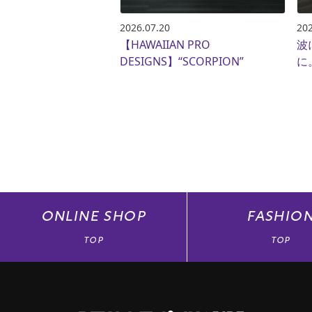
2026.07.20
202
【HAWAIIAN PRO
波
DESIGNS】“SCORPION”
に
ONLINE
SHOP
FASHIO
TOP
TOP