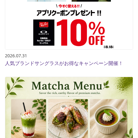
ブランド一覧
ご利用ガイド
特集一覧
会員ランク
スタッフスナップ
店頭受取サービス
ギフトラッピング
アフターサポート
下取り保証について
よくある質問
店舗一覧
お問い合わせ
2026.07.31
ニュース
人気ブランドサングラスがお得なキャンペーン開催！
ムラサキスポーツ 公式アプリ