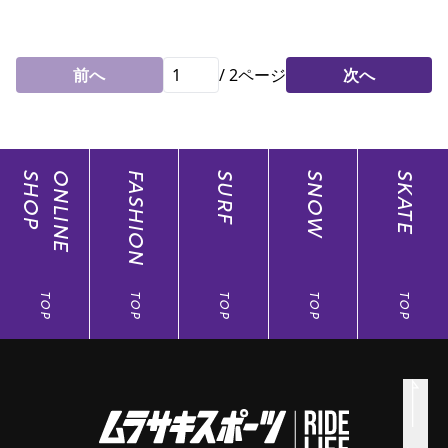
前へ
/
2
ページ
次へ
SHOP
ONLINE
FASHION
SURF
SNOW
SKATE
TOP
TOP
TOP
TOP
TOP