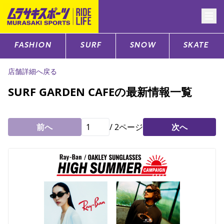
FASHION
SURF
SNOW
SKATE
CATEGORY
店舗詳細へ戻る
ファッションTOP
SURF GARDEN CAFEの最新情報一覧
サーフTOP
前へ
/
2
ページ
次へ
スノーTOP
スケートTOP
CONTENTS
SUPPORT