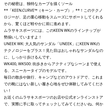
その秘密は、独特なカーブを描くソール
ポイント・クーポンもこのアプリで！
**「KEEN.CURVE™（キーン・カーブ）」**！このテクノ
ロジーが、足の重心移動をスムーズにサポートしてくれる
から、驚くほど軽やかに前に進めます。

ムラサキスポーツには、このKEEN WKのラインナップが
勢揃いしていますよ！

UNEEK WK: 大人気のサンダル「UNEEK」にKEEN WKの
テクノロジーをプラス！見た目はおしゃれなサンダルなの
に、しっかり歩けるんです。

WK400, WK500: 街歩きからアクティブなシーンまで使え
る、スニーカータイプのモデルです。

毎日の散歩や旅行、キャンプなどのアウトドアで、これま
での靴にはない新しい履き心地をぜひ体験してみてくださ
い！

お近くのムラサキスポーツのお店や公式オンラインストア
で、実際に手に取ってチェックしてみてくださいね。何か