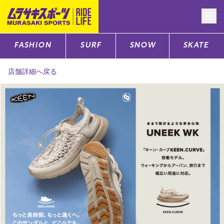
FASHION
SURF
SNOW
SKATE
CATEGORY
店舗詳細へ戻る
ファッションTOP
サーフTOP
スノーTOP
スケートTOP
CONTENTS
SUPPORT