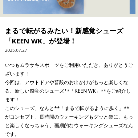
ブランド一覧
ご利用ガイド
特集一覧
会員ランク
スタッフスナップ
店頭受取サービス
ギフトラッピング
まるで転がるみたい！新感覚シューズ
アフターサポート
下取り保証について
「KEEN WK」が登場！
よくある質問
店舗一覧
2025.07.27
お問い合わせ
ニュース
いつもムラサキスポーツをご利用いただき、ありがとうご
ざいます！

今回は、アウトドアや普段のお出かけがもっと楽しくな
る、新しい感覚のシューズ**「KEEN WK」**をご紹介し
ます！

このシューズ、なんと**「まるで転がるように歩く」**
がコンセプト。長時間のウォーキングもグッと楽に、もっ
と楽しくなっちゃう、画期的なウォーキングシューズなん
です。

ムラサキスポーツ 公式アプリ