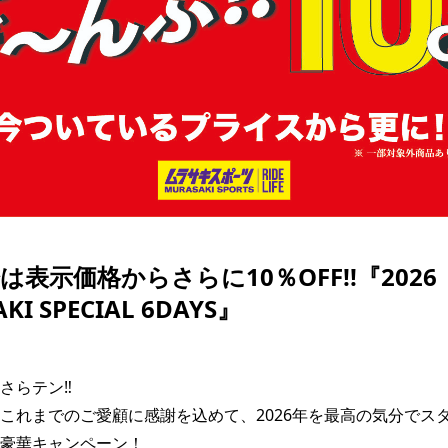
SKATE
TOP
FASHION
SNOW
SURF
TOP
TOP
TOP
は表示価格からさらに10％OFF!!『2026
KI SPECIAL 6DAYS』
らテン‼️

これまでのご愛顧に感謝を込めて、2026年を最高の気分でス
豪華キャンペーン！
