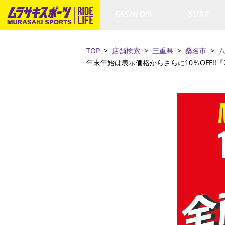
FASHION
SURF
TOP
店舗検索
三重県
桑名市
年末年始は表示価格からさらに10％OFF!!『2026 
ファションカテゴリー
サーフィンカテゴリー
スノーボードカテゴリー
スケートボードカテゴリー
すべてのアイテム
すべてのアイテム
すべてのアイテム
すべてのアイテム
アウター/
サーフボー
スノーボー
スケートボ
ボトムス
サーフィングッズ
スノーボードブーツ
スケートボードパーツ
シューズ
サーフボー
スノーボー
スケートボ
ファッショングッズ
ボディーボード
スノーボードゴーグル
GO スケートセット
キッズ
スキムボー
スノーボー
水着/フィットネス/ラッシュガード
GO ボディーボード
キッズスノーボードセット
ストライダ
スノーボー