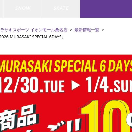
SNOW
SKATE
ムラサキスポーツ イオンモール桑名店
最新情報一覧
MURASAKI SPECIAL 6DAYS』
ジャケット
ド
ド板
ード
トップス
ウェットスーツ
バインディング
キッズスケートボード
ドメンテナンスグッズ
ドセット
ードグッズ
バッグ
キッズサーフィン
スノーボードウェア
スケートボードメンテナンスグッ
ズ
ド
ドグローブ
メンズ水着/ラッシュガード
GO サーフセット
キッズスノーボード
ー/バイク/その他
ドグッズ
スノーボードメンテナンスグッズ