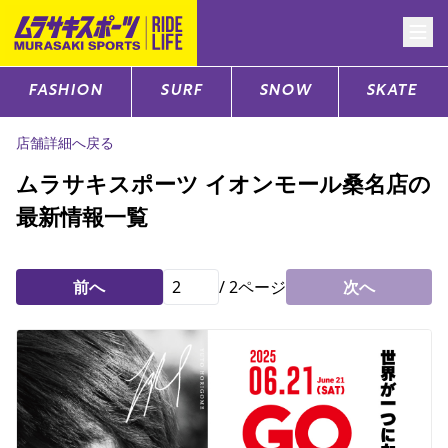
FASHION
SURF
SNOW
SKATE
CATEGORY
店舗詳細へ戻る
ファッションTOP
ムラサキスポーツ イオンモール桑名店の
最新情報一覧
サーフTOP
スノーTOP
前へ
/
2
ページ
次へ
スケートTOP
CONTENTS
SUPPORT