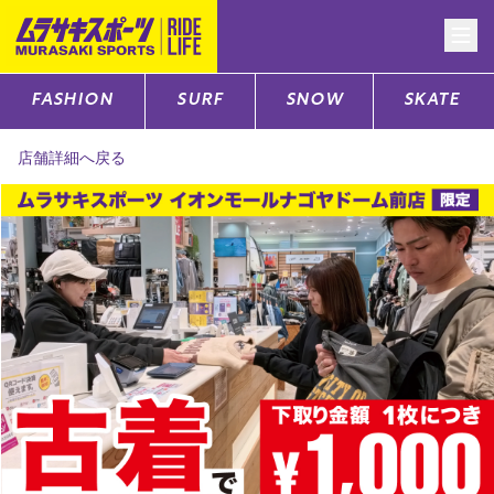
FASHION
SURF
SNOW
SKATE
CATEGORY
店舗詳細へ戻る
ファッションTOP
サーフTOP
スノーTOP
スケートTOP
CONTENTS
SUPPORT