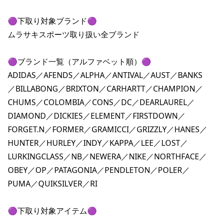
🟣下取り対象ブランド🟣

ムラサキスポーツ取り扱い全ブランド

🟣ブランド一覧（アルファベット順）🟣

ADIDAS／AFENDS／ALPHA／ANTIVAL／AUST／BANKS
／BILLABONG／BRIXTON／CARHARTT／CHAMPION／
CHUMS／COLOMBIA／CONS／DC／DEARLAUREL／
DIAMOND／DICKIES／ELEMENT／FIRSTDOWN／
FORGET.N／FORMER／GRAMICCI／GRIZZLY／HANES／
HUNTER／HURLEY／INDY／KAPPA／LEE／LOST／
LURKINGCLASS／NB／NEWERA／NIKE／NORTHFACE／
OBEY／OP／PATAGONIA／PENDLETON／POLER／
PUMA／QUIKSILVER／RI

🟣下取り対象アイテム🟣
