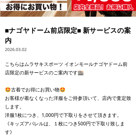
ブランド一覧
ご利用ガイド
特集一覧
会員ランク
スタッフスナップ
店頭受取サービス
ギフトラッピング
■ナゴヤドーム前店限定■ 新サービスの案
アフターサポート
下取り保証について
内
よくある質問
店舗一覧
2026.03.02
お問い合わせ
ニュース
こちらはムラサキスポーツ イオンモールナゴヤドーム前
店限定の新サービスのご案内です🏬

🤩古着でお得にお買い物🤩

お客様が着なくなった洋服をご持参頂いて、店内で査定致
します。

洋服1枚につき、1,000円で下取りをさせて頂きます。

《キッズアパレルは、１枚につき500円で下取り致しま
す》

ムラサキスポーツ 公式アプリ