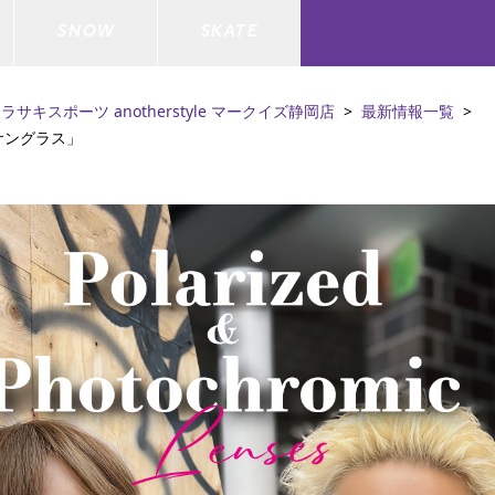
SNOW
SKATE
ラサキスポーツ anotherstyle マークイズ静岡店
最新情報一覧
サングラス」
ジャケット
ド
ド板
ード
トップス
ウェットスーツ
バインディング
キッズスケートボード
ドメンテナンスグッズ
ドセット
ードグッズ
バッグ
キッズサーフィン
スノーボードウェア
スケートボードメンテナンスグッ
ズ
ド
ドグローブ
メンズ水着/ラッシュガード
GO サーフセット
キッズスノーボード
ー/バイク/その他
ドグッズ
スノーボードメンテナンスグッズ