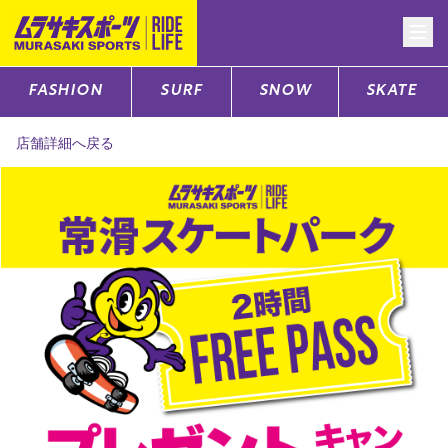
FASHION
SURF
SNOW
SKATE
CATEGORY
店舗詳細へ戻る
ファッションTOP
サーフTOP
スノーTOP
スケートTOP
CONTENTS
SUPPORT