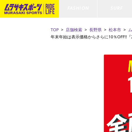
FASHION
SURF
TOP
店舗検索
長野県
松本市
年末年始は表示価格からさらに10％OFF!!『2026 
ファションカテゴリー
サーフィンカテゴリー
スノーボードカテゴリー
スケートボードカテゴリー
すべてのアイテム
すべてのアイテム
すべてのアイテム
すべてのアイテム
アウター/
サーフボー
スノーボー
スケートボ
ボトムス
サーフィングッズ
スノーボードブーツ
スケートボードパーツ
シューズ
サーフボー
スノーボー
スケートボ
ファッショングッズ
ボディーボード
スノーボードゴーグル
GO スケートセット
キッズ
スキムボー
スノーボー
水着/フィットネス/ラッシュガード
GO ボディーボード
キッズスノーボードセット
ストライダ
スノーボー