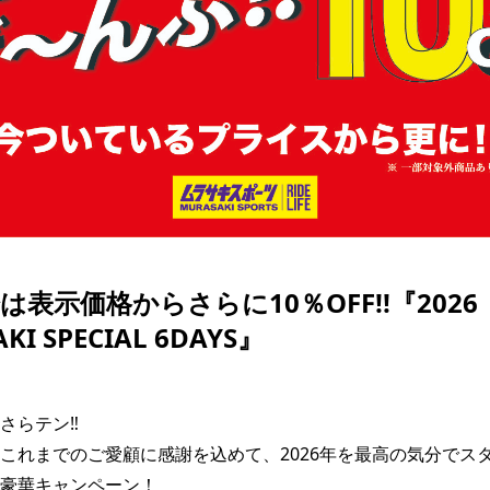
SKATE
TOP
FASHION
SNOW
SURF
TOP
TOP
TOP
は表示価格からさらに10％OFF!!『2026
KI SPECIAL 6DAYS』
らテン‼️

これまでのご愛顧に感謝を込めて、2026年を最高の気分でス
豪華キャンペーン！
