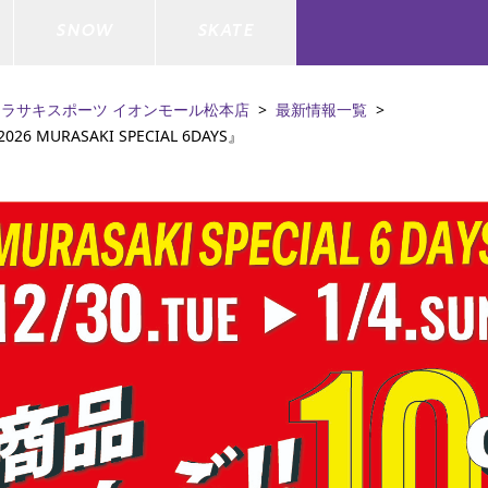
SNOW
SKATE
ムラサキスポーツ イオンモール松本店
最新情報一覧
MURASAKI SPECIAL 6DAYS』
ジャケット
ド
ド板
ード
トップス
ウェットスーツ
バインディング
キッズスケートボード
ドメンテナンスグッズ
ドセット
ードグッズ
バッグ
キッズサーフィン
スノーボードウェア
スケートボードメンテナンスグッ
ズ
ド
ドグローブ
メンズ水着/ラッシュガード
GO サーフセット
キッズスノーボード
ー/バイク/その他
ドグッズ
スノーボードメンテナンスグッズ