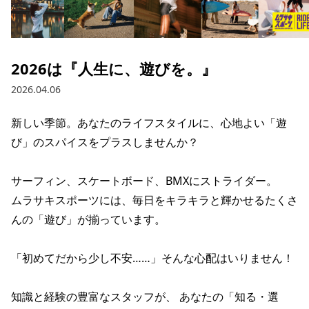
ブランド一覧
ご利用ガイド
特集一覧
会員ランク
スタッフスナップ
店頭受取サービス
ギフトラッピング
2026は『人生に、遊びを。』
アフターサポート
下取り保証について
2026.04.06
よくある質問
店舗一覧
新しい季節。あなたのライフスタイルに、心地よい「遊
お問い合わせ
ニュース
び」のスパイスをプラスしませんか？

サーフィン、スケートボード、BMXにストライダー。

ムラサキスポーツには、毎日をキラキラと輝かせるたくさ
んの「遊び」が揃っています。

「初めてだから少し不安……」そんな心配はいりません！

知識と経験の豊富なスタッフが、 あなたの「知る・選
ムラサキスポーツ 公式アプリ