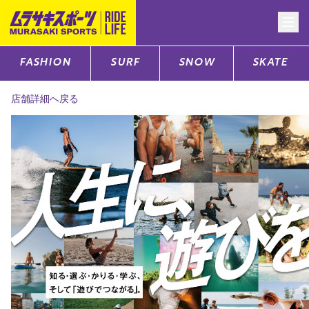
FASHION
SURF
SNOW
SKATE
CATEGORY
店舗詳細へ戻る
ファッションTOP
サーフTOP
スノーTOP
スケートTOP
CONTENTS
SUPPORT