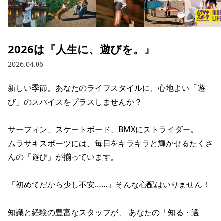
ブランド一覧
ご利用ガイド
特集一覧
会員ランク
スタッフスナップ
店頭受取サービス
ギフトラッピング
2026は『人生に、遊びを。』
アフターサポート
下取り保証について
2026.04.06
よくある質問
店舗一覧
新しい季節。あなたのライフスタイルに、心地よい「遊
お問い合わせ
ニュース
び」のスパイスをプラスしませんか？

サーフィン、スケートボード、BMXにストライダー。

ムラサキスポーツには、毎日をキラキラと輝かせるたくさ
んの「遊び」が揃っています。

「初めてだから少し不安……」そんな心配はいりません！

知識と経験の豊富なスタッフが、 あなたの「知る・選
ムラサキスポーツ 公式アプリ