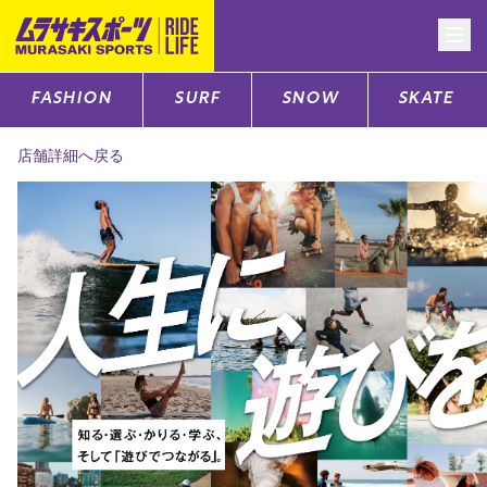
FASHION
SURF
SNOW
SKATE
CATEGORY
店舗詳細へ戻る
ファッションTOP
サーフTOP
スノーTOP
スケートTOP
CONTENTS
SUPPORT