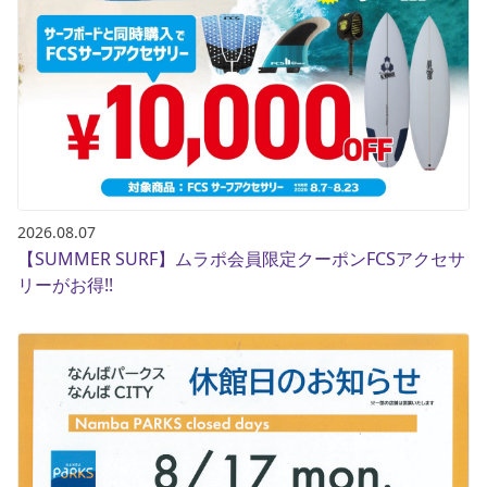
ブランド一覧
ご利用ガイド
特集一覧
会員ランク
スタッフスナップ
店頭受取サービス
ギフトラッピング
アフターサポート
下取り保証について
よくある質問
店舗一覧
お問い合わせ
ニュース
2026.08.07
【SUMMER SURF】ムラポ会員限定クーポンFCSアクセサ
リーがお得!!
ムラサキスポーツ 公式アプリ