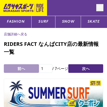
FASHION
SURF
SNOW
SKATE
CATEGORY
店舗詳細へ戻る
ファッションTOP
RIDERS FACT なんばCITY店の最新情報
一覧
サーフTOP
スノーTOP
前へ
/
7
ページ
次へ
スケートTOP
CONTENTS
SUPPORT