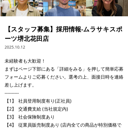
ブランド一覧
ご利用ガイド
特集一覧
会員ランク
スタッフスナップ
店頭受取サービス
ギフトラッピング
【スタッフ募集】採用情報-ムラサキスポ
アフターサポート
下取り保証について
ーツ堺北花田店
よくある質問
店舗一覧
2025.10.12
お問い合わせ
ニュース
未経験者も大歓迎！

まずはページ下部にある「詳細をみる」を押して簡単応募
フォームよりご応募ください。選考の上、面接日時を連絡
差し上げます。

----------

【1】	社員登用制度有り(正社員) 

【2】	交通費支給 (当社規定内) 

【3】	社会保険制度あり 

【4】	従業員販売制度あり (店内全ての商品が特別価格で
ムラサキスポーツ 公式アプリ