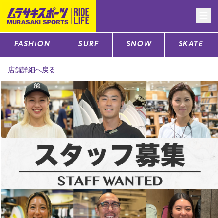
FASHION
SURF
SNOW
SKATE
CATEGORY
店舗詳細へ戻る
ファッションTOP
サーフTOP
スノーTOP
スケートTOP
CONTENTS
SUPPORT