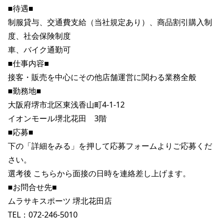
■待遇■

制服貸与、交通費支給（当社規定あり）、商品割引購入制
度、社会保険制度

車、バイク通勤可

■仕事内容■

接客・販売を中心にその他店舗運営に関わる業務全般

■勤務地■

大阪府堺市北区東浅香山町4-1-12

イオンモール堺北花田　3階

■応募■

下の「詳細をみる」を押して応募フォームよりご応募くだ
さい。

選考後 こちらから面接の日時を連絡差し上げます。

■お問合せ先■

ムラサキスポーツ 堺北花田店

TEL：072-246-5010