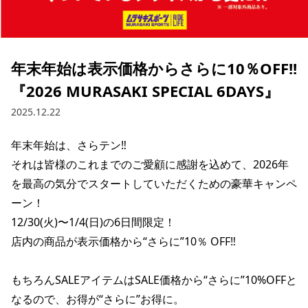
ブランド一覧
ご利用ガイド
特集一覧
会員ランク
スタッフスナップ
店頭受取サービス
ギフトラッピング
年末年始は表示価格からさらに10％OFF!!
アフターサポート
下取り保証について
『2026 MURASAKI SPECIAL 6DAYS』
よくある質問
店舗一覧
2025.12.22
お問い合わせ
ニュース
年末年始は、さらテン‼️

それは皆様のこれまでのご愛顧に感謝を込めて、2026年
を最高の気分でスタートしていただくための豪華キャンペ
ーン！

12/30(火)〜1/4(日)の6日間限定！

店内の商品が表示価格から“さらに”10％ OFF‼️

もちろんSALEアイテムはSALE価格から“さらに”10%OFFと
なるので、お得が“さらに”お得に。

ムラサキスポーツ 公式アプリ