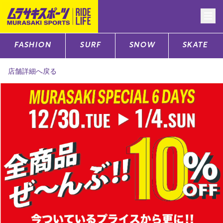
FASHION
SURF
SNOW
SKATE
CATEGORY
店舗詳細へ戻る
ファッションTOP
サーフTOP
スノーTOP
スケートTOP
CONTENTS
SUPPORT