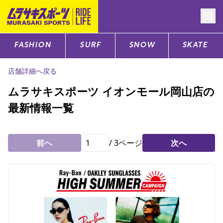
FASHION
SURF
SNOW
SKATE
CATEGORY
店舗詳細へ戻る
ファッションTOP
ムラサキスポーツ イオンモール岡山店の
最新情報一覧
サーフTOP
スノーTOP
前へ
/
3
ページ
次へ
スケートTOP
CONTENTS
SUPPORT