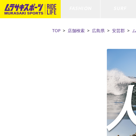
FASHION
SURF
TOP
店舗検索
広島県
安芸郡
ファションカテゴリー
サーフィンカテゴリー
スノーボードカテゴリー
スケートボードカテゴリー
すべてのアイテム
すべてのアイテム
すべてのアイテム
すべてのアイテム
アウター/
サーフボー
スノーボー
スケートボ
ボトムス
サーフィングッズ
スノーボードブーツ
スケートボードパーツ
シューズ
サーフボー
スノーボー
スケートボ
ファッショングッズ
ボディーボード
スノーボードゴーグル
GO スケートセット
キッズ
スキムボー
スノーボー
水着/フィットネス/ラッシュガード
GO ボディーボード
キッズスノーボードセット
ストライダ
スノーボー