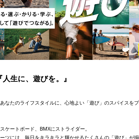
SKATE
TOP
FASHION
SNOW
SURF
TOP
TOP
TOP
は『人生に、遊びを。』
あなたのライフスタイルに、心地よい「遊び」のスパイスをプ
スケートボード、BMXにストライダー。

ーツには、毎日をキラキラと輝かせるたくさんの「遊び」が揃