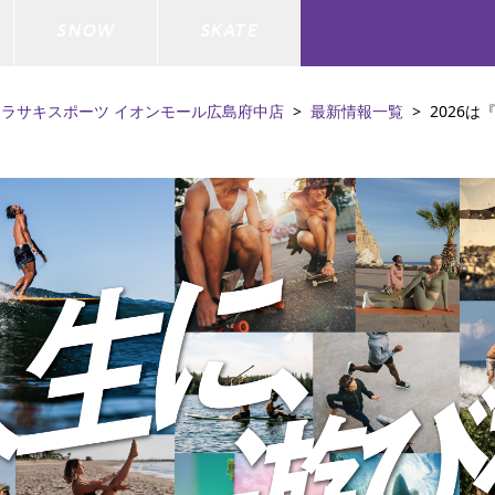
SNOW
SKATE
ムラサキスポーツ イオンモール広島府中店
最新情報一覧
2026
ジャケット
ド
ド板
ード
トップス
ウェットスーツ
バインディング
キッズスケートボード
ドメンテナンスグッズ
ドセット
ードグッズ
バッグ
キッズサーフィン
スノーボードウェア
スケートボードメンテナンスグッ
ズ
ド
ドグローブ
メンズ水着/ラッシュガード
GO サーフセット
キッズスノーボード
ー/バイク/その他
ドグッズ
スノーボードメンテナンスグッズ