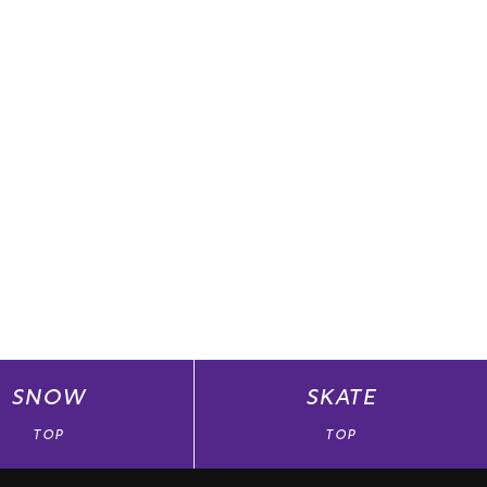
SNOW
SKATE
TOP
TOP