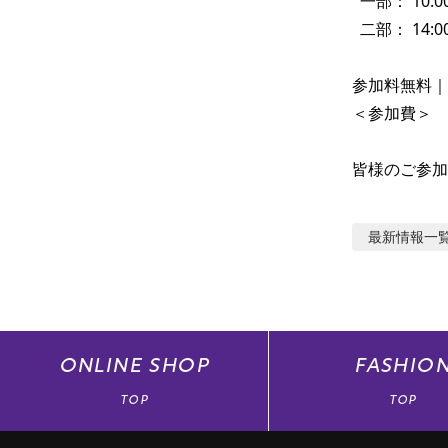
  一部： 10:00-13:00

  二部： 14:00-16:00

参加料無料｜
＜参加費＞　
皆様のご参加
最新情報
一
ONLINE
SHOP
FASHIO
TOP
TOP