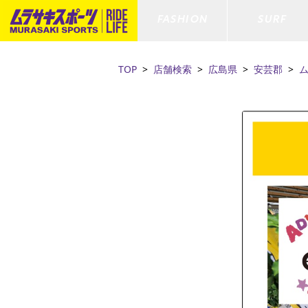
FASHION
SURF
TOP
店舗検索
広島県
安芸郡
ファションカテゴリー
サーフィンカテゴリー
スノーボードカテゴリー
スケートボードカテゴリー
すべてのアイテム
すべてのアイテム
すべてのアイテム
すべてのアイテム
アウター/
サーフボー
スノーボー
スケートボ
ボトムス
サーフィングッズ
スノーボードブーツ
スケートボードパーツ
シューズ
サーフボー
スノーボー
スケートボ
ファッショングッズ
ボディーボード
スノーボードゴーグル
GO スケートセット
キッズ
スキムボー
スノーボー
水着/フィットネス/ラッシュガード
GO ボディーボード
キッズスノーボードセット
ストライダ
スノーボー