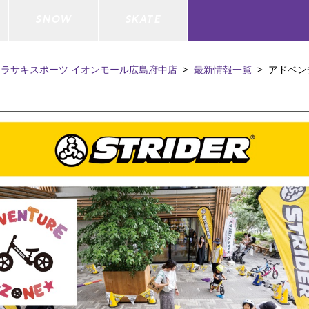
SNOW
SKATE
ムラサキスポーツ イオンモール広島府中店
最新情報一覧
アドベン
ジャケット
ド
ド板
ード
トップス
ウェットスーツ
バインディング
キッズスケートボード
ドメンテナンスグッズ
ドセット
ードグッズ
バッグ
キッズサーフィン
スノーボードウェア
スケートボードメンテナンスグッ
ズ
ド
ドグローブ
メンズ水着/ラッシュガード
GO サーフセット
キッズスノーボード
ー/バイク/その他
ドグッズ
スノーボードメンテナンスグッズ