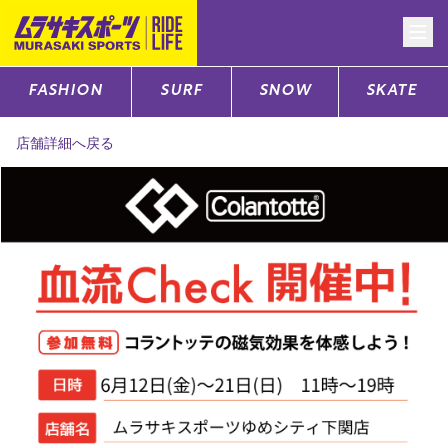
FASHION
SURF
SNOW
SKATE
CATEGORY
店舗詳細へ戻る
ファッションTOP
サーフTOP
スノーTOP
スケートTOP
CONTENTS
SUPPORT