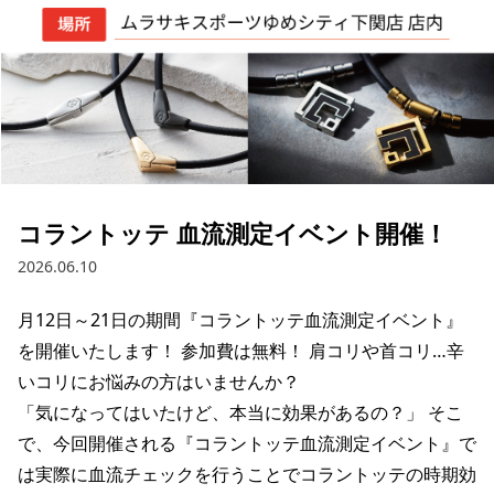
ブランド一覧
ご利用ガイド
特集一覧
会員ランク
スタッフスナップ
店頭受取サービス
ギフトラッピング
アフターサポート
下取り保証について
よくある質問
店舗一覧
お問い合わせ
ニュース
コラントッテ 血流測定イベント開催！
2026.06.10
月12日～21日の期間『コラントッテ血流測定イベント』
を開催いたします！ 参加費は無料！ 肩コリや首コリ…辛
いコリにお悩みの方はいませんか？

「気になってはいたけど、本当に効果があるの？」 そこ
で、今回開催される『コラントッテ血流測定イベント』で
は実際に血流チェックを行うことでコラントッテの時期効
ムラサキスポーツ 公式アプリ