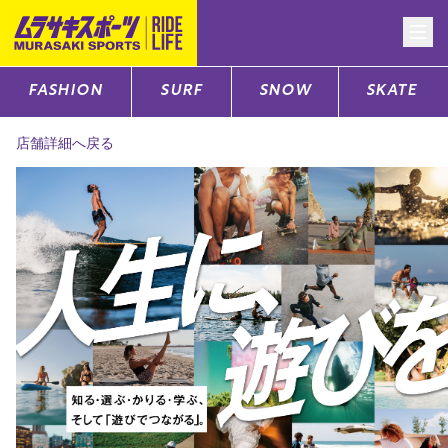
FASHION
SURF
SNOW
SKATE
CATEGORY
店舗詳細へ戻る
ファッションTOP
サーフTOP
スノーTOP
スケートTOP
CONTENTS
SUPPORT