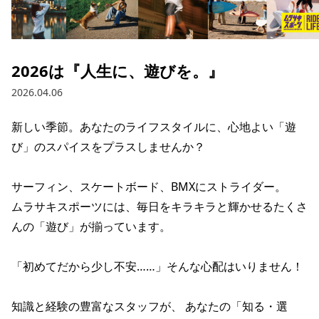
ブランド一覧
ご利用ガイド
特集一覧
会員ランク
スタッフスナップ
店頭受取サービス
ギフトラッピング
2026は『人生に、遊びを。』
アフターサポート
下取り保証について
2026.04.06
よくある質問
店舗一覧
新しい季節。あなたのライフスタイルに、心地よい「遊
お問い合わせ
ニュース
び」のスパイスをプラスしませんか？

サーフィン、スケートボード、BMXにストライダー。

ムラサキスポーツには、毎日をキラキラと輝かせるたくさ
んの「遊び」が揃っています。

「初めてだから少し不安……」そんな心配はいりません！

知識と経験の豊富なスタッフが、 あなたの「知る・選
ムラサキスポーツ 公式アプリ