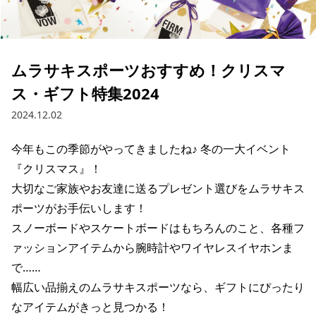
ブランド一覧
ご利用ガイド
特集一覧
会員ランク
スタッフスナップ
店頭受取サービス
ギフトラッピング
ムラサキスポーツおすすめ！クリスマ
アフターサポート
下取り保証について
ス・ギフト特集2024
よくある質問
店舗一覧
2024.12.02
お問い合わせ
ニュース
今年もこの季節がやってきましたね♪ 冬の一大イベント
『クリスマス』！ 

大切なご家族やお友達に送るプレゼント選びをムラサキス
ポーツがお手伝いします！

スノーボードやスケートボードはもちろんのこと、各種フ
ァッションアイテムから腕時計やワイヤレスイヤホンま
で……

幅広い品揃えのムラサキスポーツなら、ギフトにぴったり
なアイテムがきっと見つかる！

ムラサキスポーツ 公式アプリ