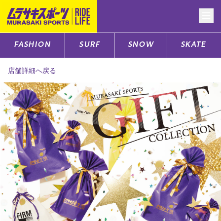
FASHION
SURF
SNOW
SKATE
CATEGORY
店舗詳細へ戻る
ファッションTOP
サーフTOP
スノーTOP
スケートTOP
CONTENTS
SUPPORT