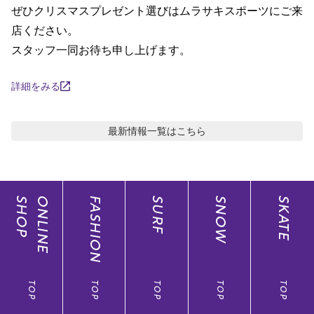
ぜひクリスマスプレゼント選びはムラサキスポーツにご来
ポイント・クーポンもこのアプリで！
店ください。

スタッフ一同お待ち申し上げます。
詳細をみる
最新情報
一覧はこちら
SHOP
ONLINE
FASHION
SURF
SNOW
SKATE
TOP
TOP
TOP
TOP
TOP