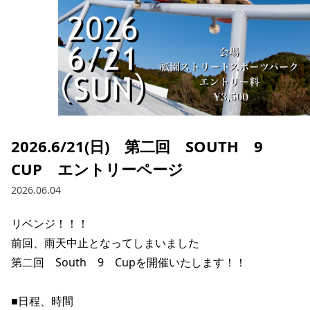
ブランド一覧
ご利用ガイド
特集一覧
会員ランク
スタッフスナップ
店頭受取サービス
ギフトラッピング
アフターサポート
下取り保証について
よくある質問
店舗一覧
お問い合わせ
ニュース
2026.6/21(日) 第二回 SOUTH 9
CUP エントリーページ
2026.06.04
リベンジ！！！

前回、雨天中止となってしまいました

第二回　South　9　Cupを開催いたします！！

■日程、時間

ムラサキスポーツ 公式アプリ