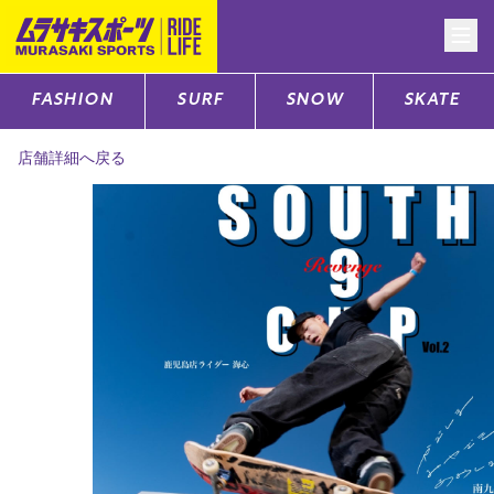
FASHION
SURF
SNOW
SKATE
CATEGORY
店舗詳細へ戻る
ファッションTOP
サーフTOP
スノーTOP
スケートTOP
CONTENTS
SUPPORT