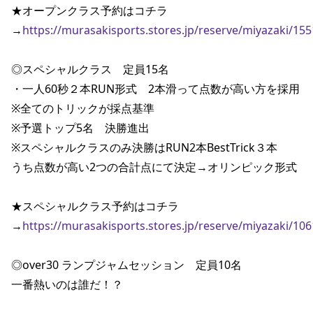
★オープンクラス予約はコチラ

→
https://murasakisports.stores.jp/reserve/miyazaki/15
◎スペシャルクラス　定員15名

・一人60秒２本RUN形式　2本滑って点数が高い方を採用

※全てのトリックが採点基準

※予選トップ5名　決勝進出

※スペシャルクラスのみ決勝はRUN2本BestTrick３本　

うち点数が高い2つの合計点にて決定→オリンピック形式

★スペシャルクラス予約はコチラ

→
https://murasakisports.stores.jp/reserve/miyazaki/10
◎over30 ランプジャムセッション　定員10名

一番熱いのは誰だ！？
