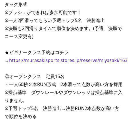
タック形式

※プッシュができれば参加可能です！

※一人2回滑ってもらい予選トップ5名　決勝進出

※決勝も2回滑りタイムで順位を決めます。(予選、決勝で
コース変更有)

★ビギナークラス予約はコチラ

→
https://murasakisports.stores.jp/reserve/miyazaki/16
◎オープンクラス　定員15名

・一人60秒２本RUN形式　2本滑って点数が高い方を採用

※採点基準　ダウンレールやダウンレッジは採点基準に入
りません。

※予選トップ5名　決勝進出→決勝RUN2本点数が高い方
で順位を決める
