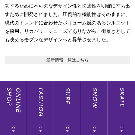
ポイント・クーポンもこのアプリで！
功するために不可欠なデザイン性と快適性を明確に打ち出
すために開発されました。圧倒的な機能性はそのままに、
現代のトレンドに合わせたボリューム感のあるシルエット
を採用。リカバリーシューズでありながら、街履きとして
も映えるモダンなデザインへと昇華させました。
最新情報
一覧はこちら
SHOP
ONLINE
FASHION
SURF
SNOW
SKATE
TOP
TOP
TOP
TOP
TOP