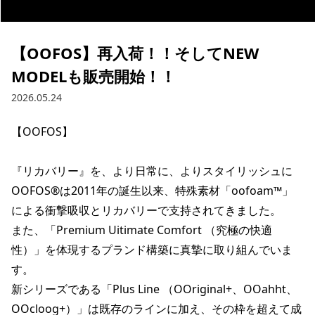
ブランド一覧
ご利用ガイド
特集一覧
会員ランク
スタッフスナップ
店頭受取サービス
【OOFOS】再入荷！！そしてNEW
ギフトラッピング
アフターサポート
MODELも販売開始！！
下取り保証について
2026.05.24
よくある質問
店舗一覧
お問い合わせ
【OOFOS】

ニュース
『リカバリー』を、より日常に、よりスタイリッシュに

OOFOS®は2011年の誕生以来、特殊素材「oofoam™」
による衝撃吸収とリカバリーで支持されてきました。

また、「Premium Uitimate Comfort （究極の快適
性）」を体現するプランド構築に真摯に取り組んでいま
す。

新シリーズである「Plus Line （OOriginal+、OOahht、
OOcloog+）」は既存のラインに加え、その枠を超えて成
ムラサキスポーツ 公式アプリ