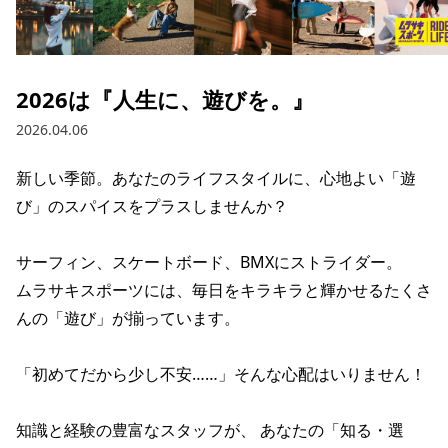
ブランド一覧
ご利用ガイド
特集一覧
会員ランク
スタッフスナップ
店頭受取サービス
ギフトラッピング
2026は『人生に、遊びを。』
アフターサポート
下取り保証について
2026.04.06
よくある質問
店舗一覧
新しい季節。あなたのライフスタイルに、心地よい「遊
お問い合わせ
ニュース
び」のスパイスをプラスしませんか？

サーフィン、スケートボード、BMXにストライダー。

ムラサキスポーツには、毎日をキラキラと輝かせるたくさ
んの「遊び」が揃っています。

「初めてだから少し不安……」そんな心配はいりません！

知識と経験の豊富なスタッフが、 あなたの「知る・選
ムラサキスポーツ 公式アプリ