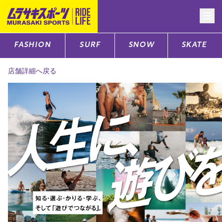
FASHION
SURF
SNOW
SKATE
CATEGORY
店舗詳細へ戻る
ファッションTOP
サーフTOP
スノーTOP
スケートTOP
CONTENTS
SUPPORT