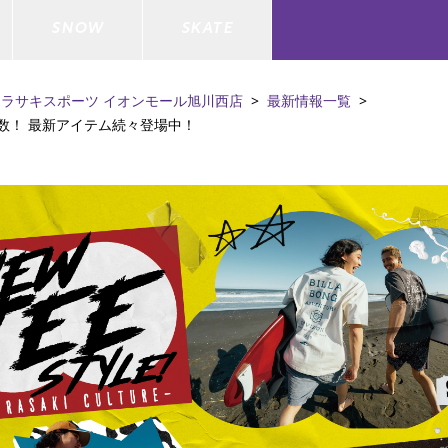
SNOW
SKATE
ムラサキスポーツ イオンモール旭川西店
最新情報一覧
多数！ 最新アイテム続々登場中！
ジャケット
ド
ド板
ード
トップス
ウェットスーツ
バインディング
キッズスケートボード
ドメンテナンスグッズ
ドセット
ードグッズ
バッグ
キッズサーフィン
スノーボードウェア
スケートボードメンテナンスグッ
ズ
ド
ドグローブ
メンズ水着/ラッシュガード
GO サーフセット
キッズスノーボード
ー/バイク/その他
ドグッズ
スノーボードメンテナンスグッズ