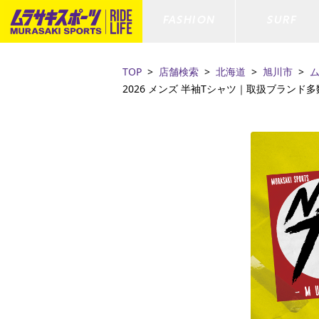
FASHION
SURF
TOP
店舗検索
北海道
旭川市
2026 メンズ 半袖Tシャツ｜取扱ブランド
ファションカテゴリー
サーフィンカテゴリー
スノーボードカテゴリー
スケートボードカテゴリー
すべてのアイテム
すべてのアイテム
すべてのアイテム
すべてのアイテム
アウター/
サーフボー
スノーボー
スケートボ
ボトムス
サーフィングッズ
スノーボードブーツ
スケートボードパーツ
シューズ
サーフボー
スノーボー
スケートボ
ファッショングッズ
ボディーボード
スノーボードゴーグル
GO スケートセット
キッズ
スキムボー
スノーボー
水着/フィットネス/ラッシュガード
GO ボディーボード
キッズスノーボードセット
ストライダ
スノーボー