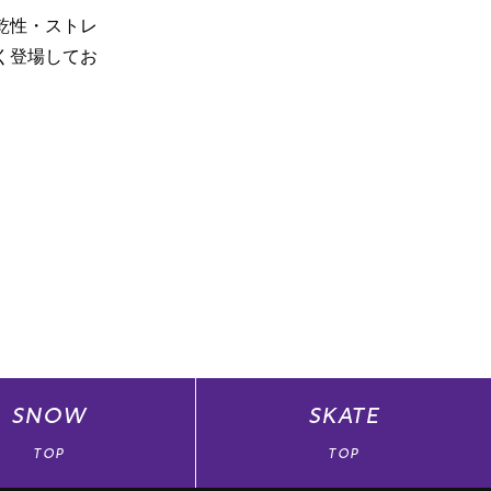
乾性・ストレ
く登場してお
SNOW
SKATE
TOP
TOP