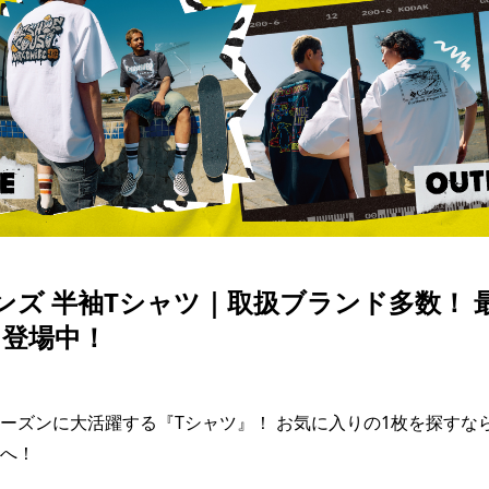
SKATE
TOP
FASHION
SNOW
SURF
TOP
TOP
TOP
 メンズ 半袖Tシャツ｜取扱ブランド多数！
々登場中！
ーズンに大活躍する『Tシャツ』！ お気に入りの1枚を探すな
へ！
