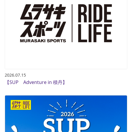
2026.07.15
【SUP Adventure in 積丹】