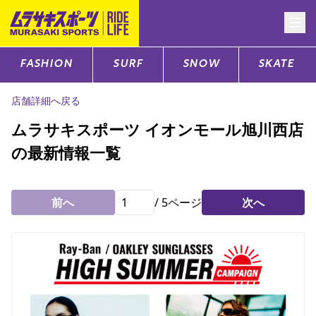
FASHION
SURF
SNOW
SKATE
CATEGORY
店舗詳細へ戻る
ファッションTOP
ムラサキスポーツ イオンモール旭川西店
の最新情報一覧
サーフTOP
スノーTOP
前へ
/
5
ページ
次へ
スケートTOP
CONTENTS
SUPPORT