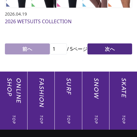
2026.04.19
2026 WETSUITS COLLECTION
前へ
/
5
ページ
次へ
SHOP
ONLINE
FASHION
SURF
SNOW
SKATE
TOP
TOP
TOP
TOP
TOP