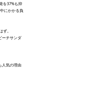
発を37%も抑
中にかかる負
ず。

ビーチサンダ
も人気の理由