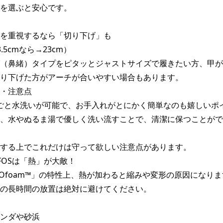
を選ぶと安心です。

を重視するなら「切り下げ」も

5cmなら→23cm）

（鼻緒）タイプをピタッとジャストサイズで履きたい方、甲が
り下げた方がアーチが合いやすい場合もあります。

・注意点

丸ごと水洗いが可能で、お手入れがとにかく簡単なのも嬉しいポイ
、水やぬるま湯で優しく洗い流すことで、清潔に保つことがで
する上でこれだけは守って欲しい注意点があります。

FOSは「熱」が大敵！

Ofoam™」の特性上、熱が加わると縮みや変形の原因になりま
の長時間の放置は絶対に避けてください。

ンダや砂浜
