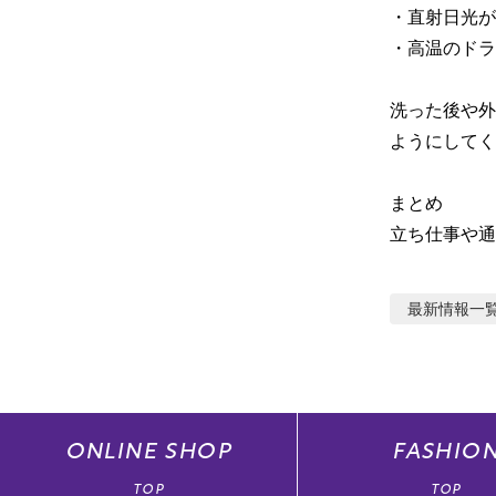
・直射日光が
・高温のドラ
洗った後や外
ようにしてく
まとめ

立ち仕事や通
最新情報
一
ONLINE
SHOP
FASHIO
TOP
TOP