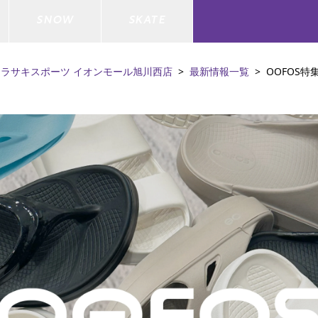
SNOW
SKATE
ムラサキスポーツ イオンモール旭川西店
最新情報一覧
OOFOS特
ジャケット
ド
ド板
ード
トップス
ウェットスーツ
バインディング
キッズスケートボード
ドメンテナンスグッズ
ドセット
ードグッズ
バッグ
キッズサーフィン
スノーボードウェア
スケートボードメンテナンスグッ
ズ
ド
ドグローブ
メンズ水着/ラッシュガード
GO サーフセット
キッズスノーボード
ー/バイク/その他
ドグッズ
スノーボードメンテナンスグッズ