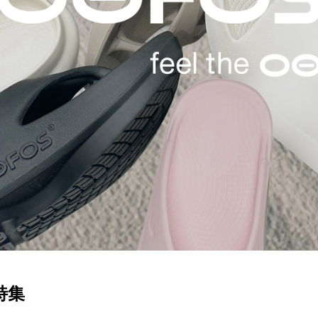
SKATE
TOP
FASHION
SNOW
SURF
TOP
TOP
TOP
特集