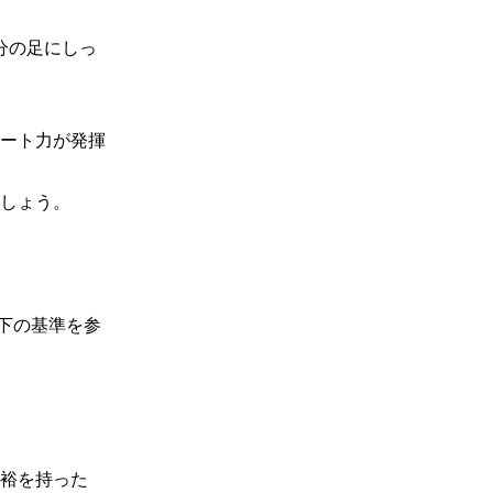
分の足にしっ
ート力が発揮
しょう。

以下の基準を参
裕を持った