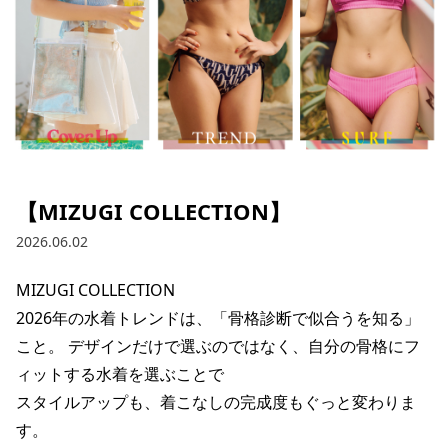
ブランド一覧
ご利用ガイド
特集一覧
会員ランク
スタッフスナップ
店頭受取サービス
ギフトラッピング
アフターサポート
下取り保証について
よくある質問
店舗一覧
お問い合わせ
ニュース
【MIZUGI COLLECTION】
2026.06.02
MIZUGI COLLECTION

2026年の水着トレンドは、「骨格診断で似合うを知る」
こと。 デザインだけで選ぶのではなく、自分の骨格にフ
ィットする水着を選ぶことで

スタイルアップも、着こなしの完成度もぐっと変わりま
す。

ムラサキスポーツ 公式アプリ