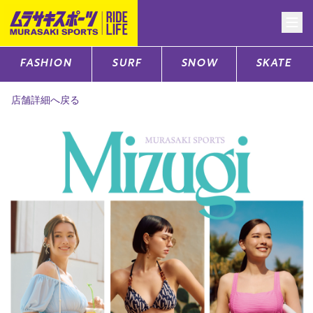
FASHION
SURF
SNOW
SKATE
CATEGORY
店舗詳細へ戻る
ファッションTOP
サーフTOP
スノーTOP
スケートTOP
CONTENTS
SUPPORT