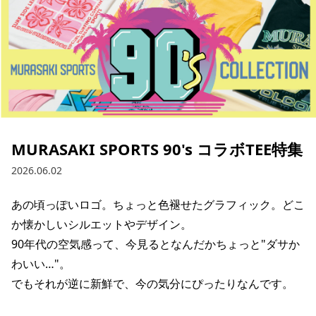
ブランド一覧
ご利用ガイド
特集一覧
会員ランク
スタッフスナップ
店頭受取サービス
ギフトラッピング
アフターサポート
下取り保証について
よくある質問
店舗一覧
お問い合わせ
ニュース
MURASAKI SPORTS 90's コラボTEE特集
2026.06.02
あの頃っぽいロゴ。ちょっと色褪せたグラフィック。どこ
か懐かしいシルエットやデザイン。

90年代の空気感って、今見るとなんだかちょっと"ダサか
わいい…"。

でもそれが逆に新鮮で、今の気分にぴったりなんです。

ムラサキスポーツ 公式アプリ