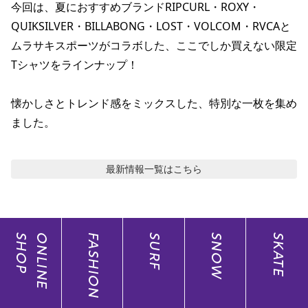
今回は、夏におすすめブランドRIPCURL・ROXY・
ポイント・クーポンもこのアプリで！
QUIKSILVER・BILLABONG・LOST・VOLCOM・RVCAと
ムラサキスポーツがコラボした、ここでしか買えない限定
Tシャツをラインナップ！

懐かしさとトレンド感をミックスした、特別な一枚を集め
ました。
最新情報
一覧はこちら
SHOP
ONLINE
FASHION
SURF
SNOW
SKATE