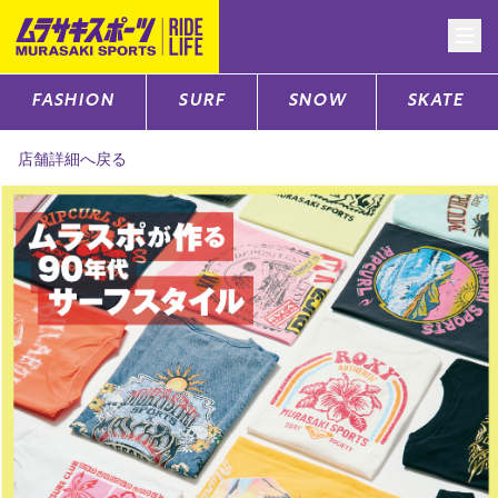
FASHION
SURF
SNOW
SKATE
CATEGORY
店舗詳細へ戻る
ファッションTOP
サーフTOP
スノーTOP
スケートTOP
CONTENTS
SUPPORT