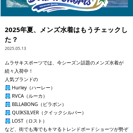
ブランド一覧
ご利用ガイド
特集一覧
会員ランク
スタッフスナップ
店頭受取サービス
ギフトラッピング
2025年夏、メンズ水着はもうチェックし
アフターサポート
下取り保証について
た？
よくある質問
店舗一覧
2025.05.13
お問い合わせ
ニュース
ムラサキスポーツでは、今シーズン話題のメンズ水着が
続々入荷中！

人気ブランドの

🩳 Hurley（ハーレー）

🩳 RVCA（ルーカ）

🩳 BILLABONG（ビラボン）

🩳 QUIKSILVER（クイックシルバー）

🩳 LOST（ロスト）

など、街でも海でもキマるトレンドボードショーツが勢ぞ
ムラサキスポーツ 公式アプリ