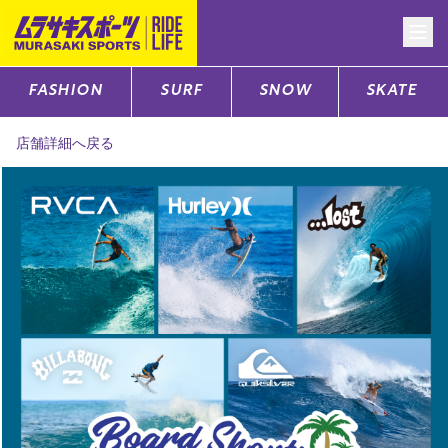
FASHION
SURF
SNOW
SKATE
CATEGORY
店舗詳細へ戻る
ファッションTOP
サーフTOP
スノーTOP
スケートTOP
CONTENTS
SUPPORT