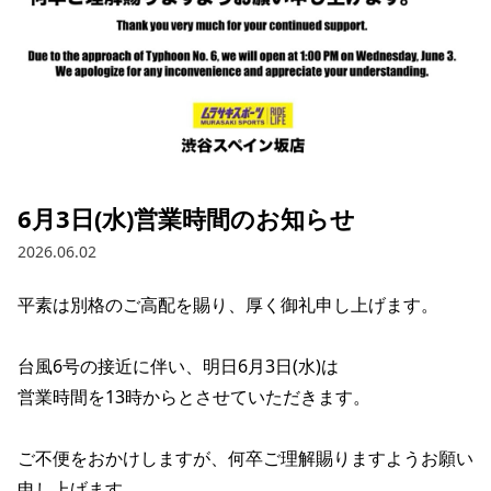
ブランド一覧
ご利用ガイド
特集一覧
会員ランク
スタッフスナップ
店頭受取サービス
ギフトラッピング
アフターサポート
下取り保証について
よくある質問
店舗一覧
お問い合わせ
6月3日(水)営業時間のお知らせ
ニュース
2026.06.02
平素は別格のご高配を賜り、厚く御礼申し上げます。

台風6号の接近に伴い、明日6月3日(水)は

営業時間を13時からとさせていただきます。

ご不便をおかけしますが、何卒ご理解賜りますようお願い
ムラサキスポーツ 公式アプリ
申し上げます。