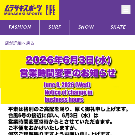
FASHION
SURF
SNOW
SKATE
CATEGORY
店舗詳細へ戻る
ファッションTOP
サーフTOP
スノーTOP
スケートTOP
CONTENTS
SUPPORT