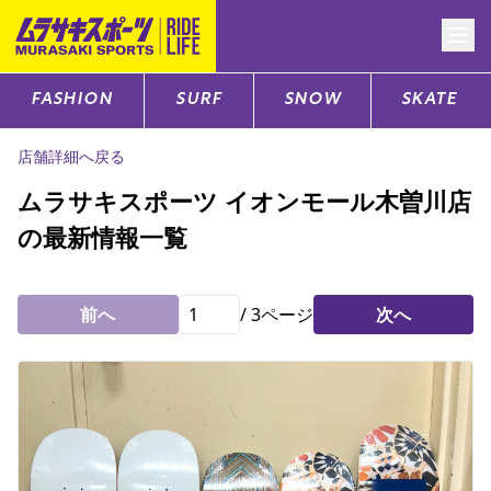
FASHION
SURF
SNOW
SKATE
CATEGORY
店舗詳細へ戻る
ファッションTOP
ムラサキスポーツ イオンモール木曽川店
の最新情報一覧
サーフTOP
スノーTOP
前へ
/
3
ページ
次へ
スケートTOP
CONTENTS
SUPPORT