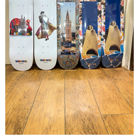
ブランド一覧
ご利用ガイド
特集一覧
会員ランク
スタッフスナップ
店頭受取サービス
ギフトラッピング
アフターサポート
下取り保証について
よくある質問
店舗一覧
お問い合わせ
ニュース
ムラサキスポーツ 公式アプリ