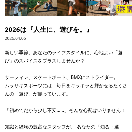
ブランド一覧
ご利用ガイド
特集一覧
会員ランク
スタッフスナップ
店頭受取サービス
ギフトラッピング
2026は『人生に、遊びを。』
アフターサポート
下取り保証について
2026.04.06
よくある質問
店舗一覧
新しい季節。あなたのライフスタイルに、心地よい「遊
お問い合わせ
ニュース
び」のスパイスをプラスしませんか？

サーフィン、スケートボード、BMXにストライダー。

ムラサキスポーツには、毎日をキラキラと輝かせるたくさ
んの「遊び」が揃っています。

「初めてだから少し不安……」そんな心配はいりません！

知識と経験の豊富なスタッフが、 あなたの「知る・選
ムラサキスポーツ 公式アプリ