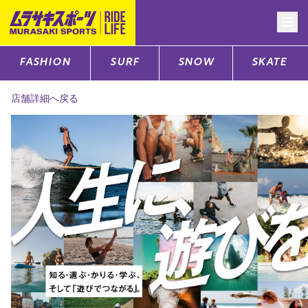
FASHION
SURF
SNOW
SKATE
CATEGORY
店舗詳細へ戻る
ファッションTOP
サーフTOP
スノーTOP
スケートTOP
CONTENTS
SUPPORT