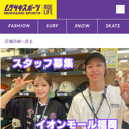
FASHION
SURF
SNOW
SKATE
CATEGORY
店舗詳細へ戻る
ファッションTOP
サーフTOP
スノーTOP
スケートTOP
CONTENTS
SUPPORT