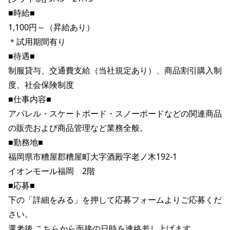
■時給■

1,100円～（昇給あり）

＊試用期間有り

■待遇■

制服貸与、交通費支給（当社規定あり）、商品割引購入制
度、社会保険制度

■仕事内容■

アパレル・スケートボード・スノーボードなどの関連商品
の販売および商品管理など業務全般。

■勤務地■

福岡県市糟屋郡糟屋町大字酒殿字老ノ木192-1

イオンモール福岡　2階

■応募■

下の「詳細をみる」を押して応募フォームよりご応募くだ
さい。

選考後 こちらから面接の日時を連絡差し上げます。
