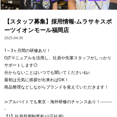
ブランド一覧
ご利用ガイド
特集一覧
会員ランク
スタッフスナップ
店頭受取サービス
【スタッフ募集】採用情報-ムラサキスポ
ギフトラッピング
アフターサポート
ーツイオンモール福岡店
下取り保証について
よくある質問
2025.04.30
店舗一覧
お問い合わせ
1～3ヶ月間の研修あり！

ニュース
OJTマニュアルを活用し、社員や先輩スタッフがしっかり
サポートします◎

分からないことはいつでも聞いてくださいね♪

最初は元気に挨拶が出来ればOK！

商品整理などしながらブランドを覚えていただきます！

≫アルバイトでも東京・海外研修のチャンスあり！---------
-

【1】社員登用制度有り(正社員)

ムラサキスポーツ 公式アプリ