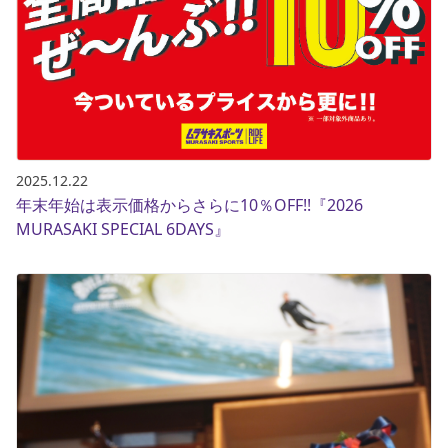
ブランド一覧
ご利用ガイド
特集一覧
会員ランク
スタッフスナップ
店頭受取サービス
ギフトラッピング
アフターサポート
下取り保証について
よくある質問
店舗一覧
お問い合わせ
2025.12.22
ニュース
年末年始は表示価格からさらに10％OFF!!『2026
MURASAKI SPECIAL 6DAYS』
ムラサキスポーツ 公式アプリ